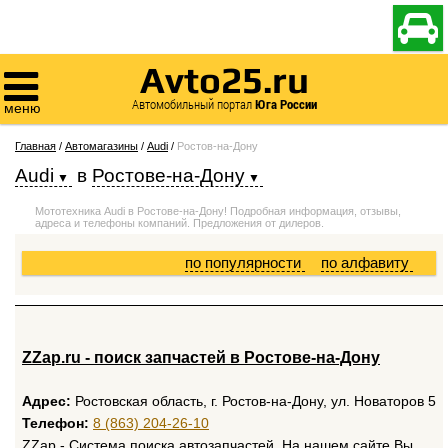

Avto25.ru

Автомобильный портал
Юга России
меню
Главная
/
Автомагазины
/
Audi
/
Ростов-на-Дону
Audi
в
Ростове-на-Дону
Мототехника Audi в Ростове-на-Дону! Подробная информация, отзывы,
адреса и телефоны компаний. Предложения от дилеров.
по популярности
по алфавиту
ZZap.ru - поиск запчастей в Ростове-на-Дону
Адрес:
Ростовская область, г. Ростов-на-Дону, ул. Новаторов 5
Телефон:
8 (863) 204-26-10
ZZap - Система поиска автозапчастей. На нашем сайте Вы