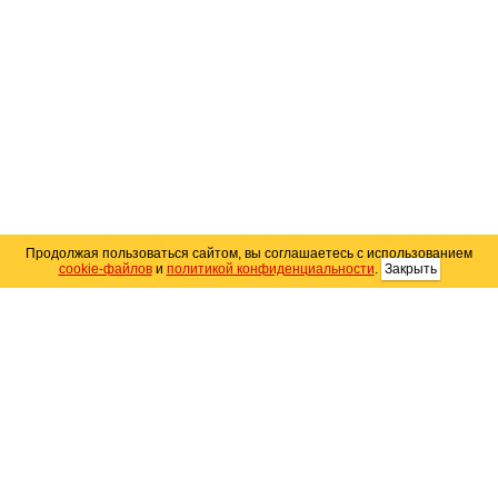
Продолжая пользоваться сайтом, вы соглашаетесь с использованием
cookie-файлов
и
политикой конфиденциальности
.
Закрыть
Карта сайта
© 2004–2026 Автомобильный портал Юга России
«
Avto25.ru
»
Помощь
Размещение рекламы
RSS
Контакты
Персональные данные
Политика конфиденциальности
Политика
использования Cookie
Создание сайта
— WebElement.Ru