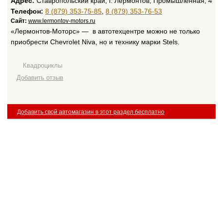
Адрес:
Ставропольский край, г. Лермонтов, Промышленная, 4
Телефон:
8 (879) 353-75-85
,
8 (879) 353-76-53
Сайт:
www.lermontov-motors.ru
«Лермонтов-Моторс» — в автотехцентре можно не только
приобрести Chevrolet Niva, но и технику марки Stels.
Квадроциклы
Добавить отзыв
Добавить свой автомагазин в этот раздел бесплатно