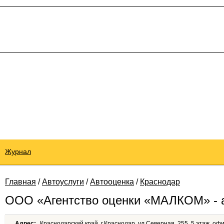
Журнал
Главная
/
Автоуслуги
/
Автооценка
/
Краснодар
ООО «Агентство оценки «МАЛКОМ» - а
Адрес:
Краснодарский край, г.Краснодар, ул.Северная, 255, 5 этаж, оф