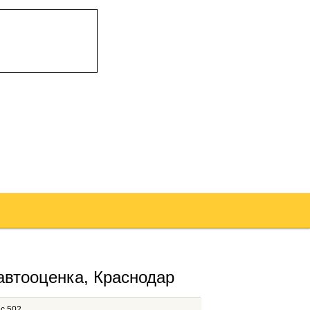
втооценка, Краснодар
ис 502