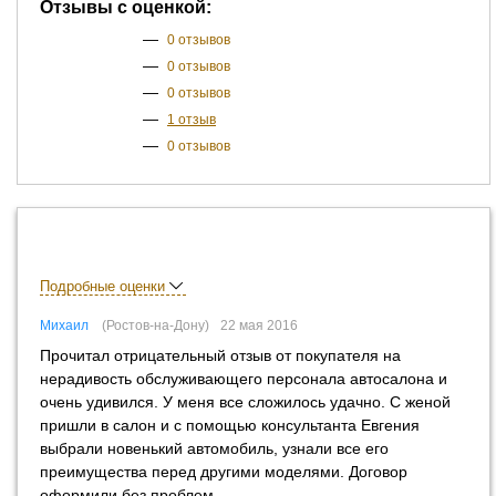
Отзывы с оценкой:
—
0 отзывов
—
0 отзывов
—
0 отзывов
—
1 отзыв
—
0 отзывов
Подробные оценки
Михаил
Ростов-на-Дону
22 мая 2016
Прочитал отрицательный отзыв от покупателя на
нерадивость обслуживающего персонала автосалона и
очень удивился. У меня все сложилось удачно. С женой
пришли в салон и с помощью консультанта Евгения
выбрали новенький автомобиль, узнали все его
преимущества перед другими моделями. Договор
оформили без проблем.