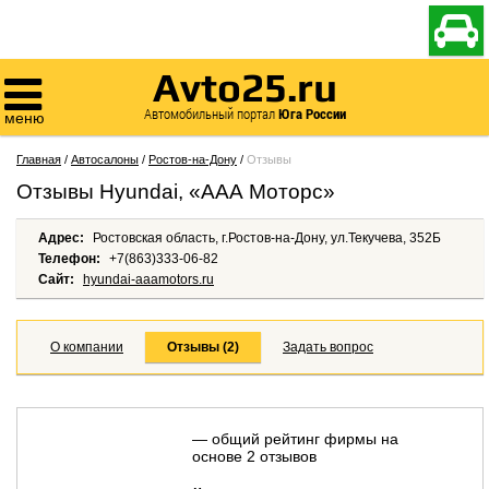

Avto25.ru

Автомобильный портал
Юга России
меню
Главная
/
Автосалоны
/
Ростов-на-Дону
/
Отзывы
Отзывы Hyundai, «ААА Моторс»
Адрес:
Ростовская область, г.Ростов-на-Дону, ул.Текучева, 352Б
Телефон:
+7(863)333-06-82
Сайт:
hyundai-aaamotors.ru
О компании
Отзывы (2)
Задать вопрос
— общий рейтинг фирмы на
основе 2 отзывов