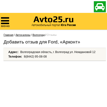

Avto25.ru

Автомобильный портал
Юга России
меню
Главная
/
Автосалоны
/
Волгоград
/
Отзывы
Добавить отзыв для Ford, «Арконт»
Адрес:
Волгоградская область, г. Волгоград ул. Неждановой 12
Телефон:
8(8442) 95-08-08