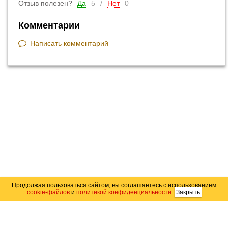
Отзыв полезен?
Да
5
/
Нет
0
Комментарии
Написать комментарий
Продолжая пользоваться сайтом, вы соглашаетесь с использованием
Добавить новый отзыв
cookie-файлов
и
политикой конфиденциальности
.
Закрыть
Карта сайта