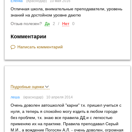
Еленка
Краснодар
10 мая 2016
Отличная школа, внимательные преподаватели, уровень
знаний на достойном уровне даютю
Отзыв полезен?
Да
2
/
Нет
0
Комментарии
Написать комментарий
Подробные оценки
леша
краснодар
10 апреля 2014
Очень доволен автошколой "карни" т.к. пришел учиться с
нуля, а теперь я спокойно могу ездить в любом городе
без проблем, т.к. знаю все правила ДД и с легкостью
применяю их на практике. Правила преподавал Серый
М.И., а вождение Погосян А.Л. - очень доволен, огромная