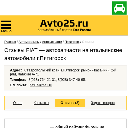

Avto25.ru

Автомобильный портал
Юга России
меню
Главная
/
Автомагазины
/
Автозапчасти
/
Пятигорск
/
Отзывы
Отзывы FIAT — автозапчасти на итальянские
автомобили г.Пятигорск
Адрес:
Ставропольский край, г.Пятигорск, рынок «Казачий», 2-й
ряд, магазин А-71
Телефон:
8(918) 764-21-31, 8(928) 347-40-95.
Эл. почта:
fiat07@mail.ru
О нас
Контакты
Отзывы (2)
Задать вопрос
— общий рейтинг фирмы на