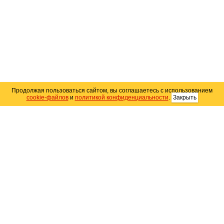
Продолжая пользоваться сайтом, вы соглашаетесь с использованием
cookie-файлов
и
политикой конфиденциальности
.
Закрыть
Карта сайта
© 2004–2026 Автомобильный портал Юга России
«
Avto25.ru
»
Помощь
Размещение рекламы
RSS
Контакты
Персональные данные
Политика конфиденциальности
Политика
использования Cookie
Создание сайта
— WebElement.Ru