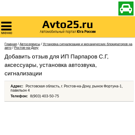

Avto25.ru

Автомобильный портал
Юга России
меню
Главная
/
Автосервисы
/
Установка сигнализации и механических блокираторов на
авто
/
Ростов-на-Дону
Добавить отзыв для ИП Парпаров С.Г,
аксессуары, установка автозвука,
сигнализации
Адрес:
Ростовская область, г. Ростов-на-Дону, рынок Фортуна-1,
павильон 4
Телефон:
8(903) 403-50-75