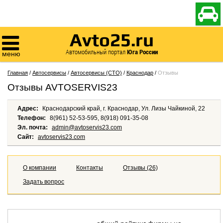

Avto25.ru

Автомобильный портал
Юга России
меню
Главная
/
Автосервисы
/
Автосервисы (СТО)
/
Краснодар
/
Отзывы
Отзывы AVTOSERVIS23
Адрес:
Краснодарский край, г. Краснодар, Ул. Лизы Чайкиной, 22
Телефон:
8(961) 52-53-595, 8(918) 091-35-08
Эл. почта:
admin@avtoservis23.com
Сайт:
avtoservis23.com
О компании
Контакты
Отзывы (26)
Задать вопрос