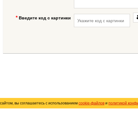
Введите код с картинки
сайтом, вы соглашаетесь с использованием
cookie-файлов
и
политикой конф
«
Avto25.ru
»
Помощь
Размещение рекламы
R
Политика конфиденциальности
Поли