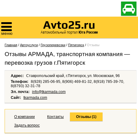

Avto25.ru

Автомобильный портал
Юга России
меню
Главная
/
Автоуслуги
/
Грузоперевозки
/
Пятигорск
/
Отзывы
Отзывы АРМАДА, транспортная компания —
перевозка грузов г.Пятигорск
Адрес:
Ставропольский край, г.Пятигорск, ул. Московская, 96
Телефон:
8(928) 285-06-95, 8(906) 469-81-32, 8(918) 785-39-70,
8(8793) 32-31-78
Эл. почта:
info@tkarmada.com
Сайт:
tkarmada.com
О компании
Контакты
Отзывы (1)
Задать вопрос