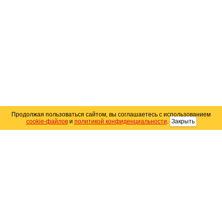
Продолжая пользоваться сайтом, вы соглашаетесь с использованием
cookie-файлов
и
политикой конфиденциальности
.
Закрыть
Карта сайта
© 2004–2026 Автомобильный портал Юга России
«
Avto25.ru
»
Помощь
Размещение рекламы
RSS
Контакты
Персональные данные
Политика конфиденциальности
Политика
использования Cookie
Создание сайта
— WebElement.Ru