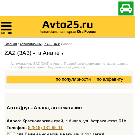

Avto25.ru

Автомобильный портал
Юга России
меню
Главная
/
Автомагазины
/
ZAZ (ЗАЗ)
/
Анапа
ZAZ (ЗАЗ)
в
Анапе
Автомагазины ZAZ (ЗАЗ) в Анапе! Подробная информация, отзывы, адреса
и телефоны компаний. Предложения от дилеров.
по популярности
по алфавиту
АвтоДруг - Анапа, автомагазин
Адрес:
Краснодарский край, г. Анапа, ул. Астраханская 61А
Телефон:
8 (918) 181-85-11
ВСЁ для Вашей иномарки в наличии и под заказ!