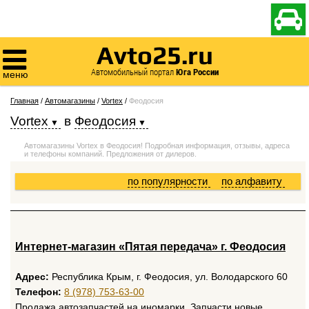

Avto25.ru

Автомобильный портал
Юга России
меню
Главная
/
Автомагазины
/
Vortex
/
Феодосия
Vortex
в
Феодосия
Автомагазины Vortex в Феодосия! Подробная информация, отзывы, адреса
и телефоны компаний. Предложения от дилеров.
по популярности
по алфавиту
Интернет-магазин «Пятая передача» г. Феодосия
Адрес:
Республика Крым, г. Феодосия, ул. Володарского 60
Телефон:
8 (978) 753-63-00
Продажа автозапчастей на иномарки. Запчасти новые,