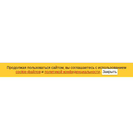
Продолжая пользоваться сайтом, вы соглашаетесь с использованием
cookie-файлов
и
политикой конфиденциальности
.
Закрыть
Карта сайта
© 2004–2026 Автомобильный портал Юга России
«
Avto25.ru
»
Помощь
Размещение рекламы
RSS
Контакты
Персональные данные
Политика конфиденциальности
Политика
использования Cookie
Создание сайта
— WebElement.Ru