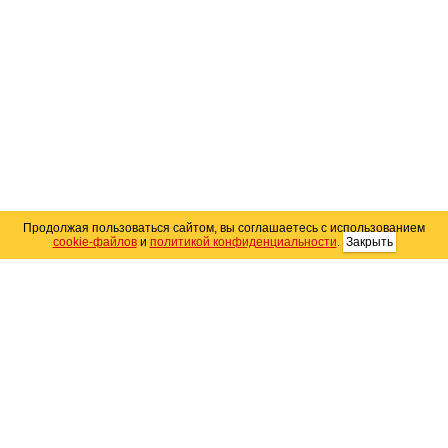
Продолжая пользоваться сайтом, вы соглашаетесь с использованием
cookie-файлов
и
политикой конфиденциальности
.
Закрыть
Карта сайта
© 2004–2026 Автомобильный портал Юга России
«
Avto25.ru
»
Помощь
Размещение рекламы
RSS
Контакты
Персональные данные
Политика конфиденциальности
Политика
использования Cookie
Создание сайта
— WebElement.Ru