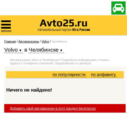

Avto25.ru

Автомобильный портал
Юга России
меню
Главная
/
Автомагазины
/
Volvo
/
Челябинск
Volvo
в
Челябинске
Автомагазины Volvo в Челябинске! Подробная информация, отзывы,
адреса и телефоны компаний. Предложения от дилеров.
по популярности
по алфавиту
Ничего не найдено!
Добавить свой автомагазин в этот раздел бесплатно