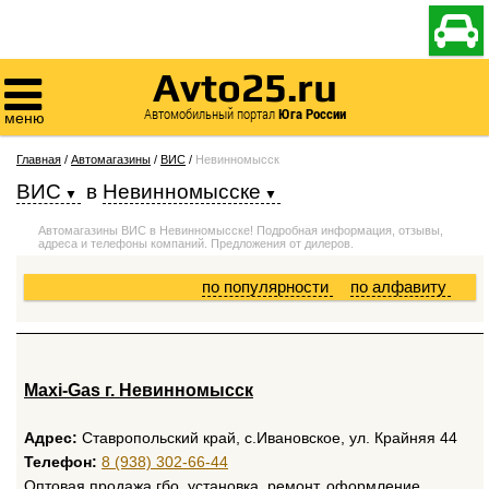

Avto25.ru

Автомобильный портал
Юга России
меню
Главная
/
Автомагазины
/
ВИС
/
Невинномысск
ВИС
в
Невинномысске
Автомагазины ВИС в Невинномысске! Подробная информация, отзывы,
адреса и телефоны компаний. Предложения от дилеров.
по популярности
по алфавиту
Maxi-Gas г. Невинномысск
Адрес:
Ставропольский край, с.Ивановское, ул. Крайняя 44
Телефон:
8 (938) 302-66-44
Оптовая продажа гбо, установка, ремонт, оформление