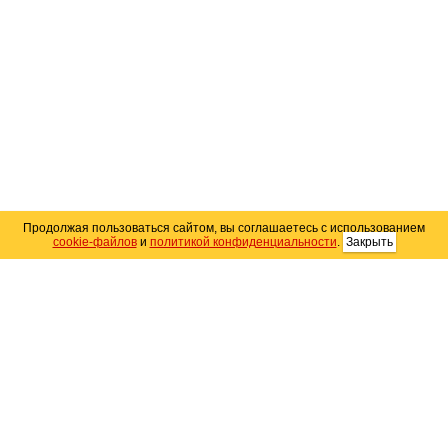
Продолжая пользоваться сайтом, вы соглашаетесь с использованием
cookie-файлов
и
политикой конфиденциальности
.
Закрыть
Карта сайта
© 2004–2026 Автомобильный портал Юга России
«
Avto25.ru
»
Помощь
Размещение рекламы
RSS
Контакты
Персональные данные
Политика конфиденциальности
Политика
использования Cookie
Создание сайта
— WebElement.Ru