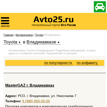

Avto25.ru

Автомобильный портал
Юга России
меню
Главная
/
Автомагазины
/
Toyota
/
Владикавказ
Toyota
в
Владикавказе
Автомагазины Toyota в Владикавказе! Подробная информация, отзывы,
адреса и телефоны компаний. Предложения от дилеров.
по популярности
по алфавиту
MasterGAZ г. Владикавказ
Адрес:
РСО, г. Владикавказ, ул. Николаева 7
Телефон:
8 (988) 805-55-05
Продажа комплектов и комплектующих газобаллонного