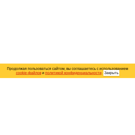
Продолжая пользоваться сайтом, вы соглашаетесь с использованием
cookie-файлов
и
политикой конфиденциальности
.
Закрыть
Карта сайта
© 2004–2026 Автомобильный портал Юга России
«
Avto25.ru
»
Помощь
Размещение рекламы
RSS
Контакты
Персональные данные
Политика конфиденциальности
Политика
использования Cookie
Создание сайта
— WebElement.Ru