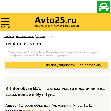

Avto25.ru

Автомобильный портал
Юга России
меню
Главная
/
Автомагазины
/
Toyota
/
Тула
Toyota
в
Туле
Автомагазины Toyota в Туле! Подробная информация, отзывы, адреса и
телефоны компаний. Предложения от дилеров.
по популярности
по алфавиту
ИП Волобуев В.А. — автозапчасти в наличии и на
заказ, новые и б/у г. Тула
Адрес:
Тульская область, г. Алексин, ул. Мира, 18/11
Телефон:
8 (963) 551-63-05