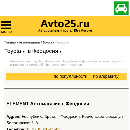

Avto25.ru

Автомобильный портал
Юга России
меню
Главная
/
Автомагазины
/
Toyota
/
Феодосия
Toyota
в
Феодосия
Автомагазины Toyota в Феодосия! Подробная информация, отзывы, адреса
и телефоны компаний. Предложения от дилеров.
по популярности
по алфавиту
ELEMENT Автомагазин г. Феодосия
Адрес:
Республика Крым, г. Феодосия, Керченское шоссе ул
Белогорская 1-А
Телефон:
8 (978) 826-05-89