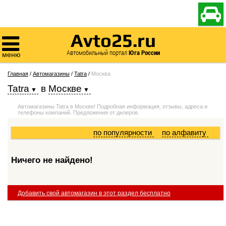

Avto25.ru

Автомобильный портал
Юга России
меню
Главная
/
Автомагазины
/
Tatra
/
Москва
Tatra
в
Москве
Автомагазины Tatra в Москве! Подробная информация, отзывы, адреса и
телефоны компаний. Предложения от дилеров.
по популярности
по алфавиту
Ничего не найдено!
Добавить свой автомагазин в этот раздел бесплатно