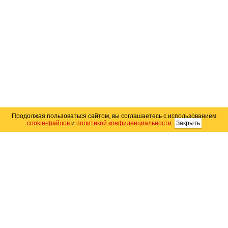
Продолжая пользоваться сайтом, вы соглашаетесь с использованием
cookie-файлов
и
политикой конфиденциальности
.
Закрыть
Карта сайта
© 2004–2026 Автомобильный портал Юга России
«
Avto25.ru
»
Помощь
Размещение рекламы
RSS
Контакты
Персональные данные
Политика конфиденциальности
Политика
использования Cookie
Создание сайта
— WebElement.Ru