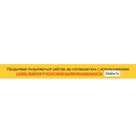
Продолжая пользоваться сайтом, вы соглашаетесь с использованием
cookie-файлов
и
политикой конфиденциальности
.
Закрыть
Карта сайта
© 2004–2026 Автомобильный портал Юга России
«
Avto25.ru
»
Помощь
Размещение рекламы
RSS
Контакты
Персональные данные
Политика конфиденциальности
Политика
использования Cookie
Создание сайта
— WebElement.Ru