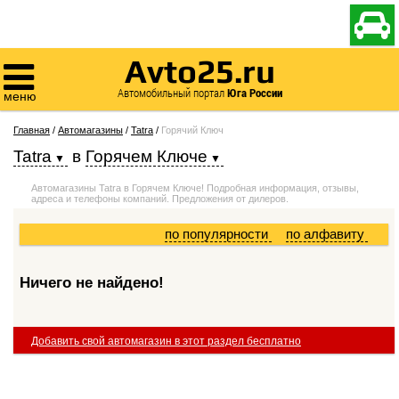

Avto25.ru

Автомобильный портал
Юга России
меню
Главная
/
Автомагазины
/
Tatra
/
Горячий Ключ
Tatra
в
Горячем Ключе
Автомагазины Tatra в Горячем Ключе! Подробная информация, отзывы,
адреса и телефоны компаний. Предложения от дилеров.
по популярности
по алфавиту
Ничего не найдено!
Добавить свой автомагазин в этот раздел бесплатно