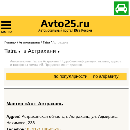

Avto25.ru

Автомобильный портал
Юга России
меню
Главная
/
Автомагазины
/
Tatra
/
Астрахань
Tatra
в
Астрахани
Автомагазины Tatra в Астрахани! Подробная информация, отзывы, адреса
и телефоны компаний. Предложения от дилеров.
по популярности
по алфавиту
Мастер «А» г. Астрахань
Адрес:
Астраханская область, г. Астрахань, ул. Адмирала
Нахимова, 233
Телефон:
8 (917) 198-03-36