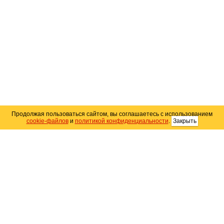
Продолжая пользоваться сайтом, вы соглашаетесь с использованием
cookie-файлов
и
политикой конфиденциальности
.
Закрыть
Карта сайта
© 2004–2026 Автомобильный портал Юга России
«
Avto25.ru
»
Помощь
Размещение рекламы
RSS
Контакты
Персональные данные
Политика конфиденциальности
Политика
использования Cookie
Создание сайта
— WebElement.Ru