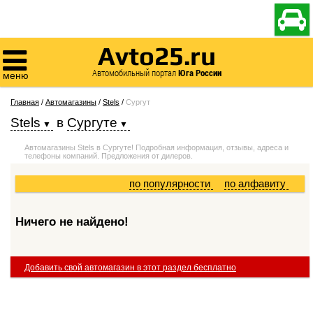

Avto25.ru

Автомобильный портал
Юга России
меню
Главная
/
Автомагазины
/
Stels
/
Сургут
Stels
в
Сургуте
Автомагазины Stels в Сургуте! Подробная информация, отзывы, адреса и
телефоны компаний. Предложения от дилеров.
по популярности
по алфавиту
Ничего не найдено!
Добавить свой автомагазин в этот раздел бесплатно