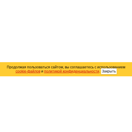
Продолжая пользоваться сайтом, вы соглашаетесь с использованием
cookie-файлов
и
политикой конфиденциальности
.
Закрыть
Карта сайта
© 2004–2026 Автомобильный портал Юга России
«
Avto25.ru
»
Помощь
Размещение рекламы
RSS
Контакты
Персональные данные
Политика конфиденциальности
Политика
использования Cookie
Создание сайта
— WebElement.Ru