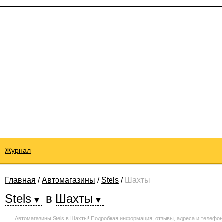
Журнал
Главная
/
Автомагазины
/
Stels
/
Шахты
Stels
в
Шахты
Автомагазины Stels в Шахты! Подробная информация, отзывы, адреса и телефо