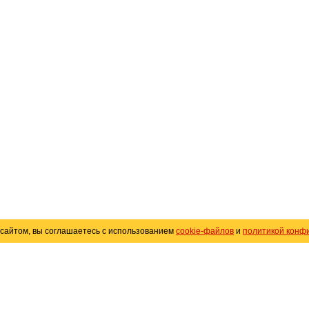
сайтом, вы соглашаетесь с использованием
cookie-файлов
и
политикой конф
«
Avto25.ru
»
Помощь
Размещение рекламы
R
Политика конфиденциальности
Поли