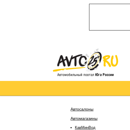
Автосалоны
Автомагазины
КавМинВод