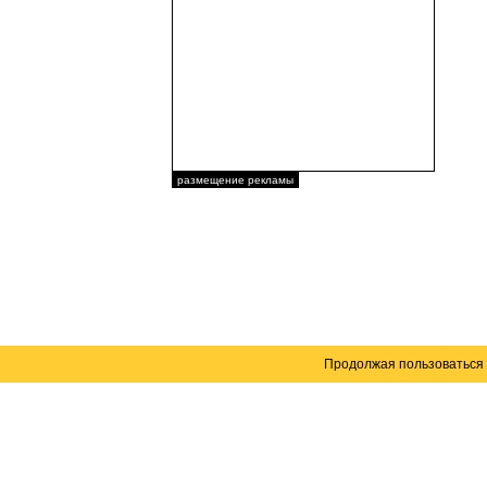
размещение рекламы
Продолжая пользоваться 
Карта сайта
© 2004–2026 Автомобильный портал Юга России 
Создание сайта
— WebElement.Ru