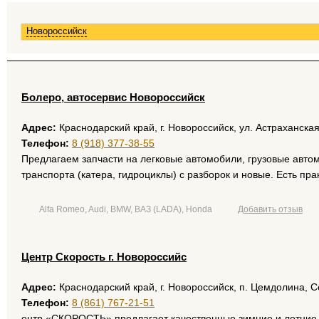
Новороссийск
Болеро, автосервис Новороссийск
Адрес:
Краснодарский край, г. Новороссийск, ул. Астраханска
Телефон:
8 (918) 377-38-55
Предлагаем запчасти на легковые автомобили, грузовые автом
транспорта (катера, гидроциклы) с разборок и новые. Есть пра
Alfa Romeo, Audi, BMW, ВАЗ (LADA), Honda
Добавить отзыв
Центр Скорость г. Новороссийс
Адрес:
Краснодарский край, г. Новороссийск, п. Цемдолина, Се
Телефон:
8 (861) 767-21-51
ентр «СКОРОСТЬ» предлагает качественные зимние и летние 