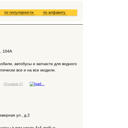
по популярности
по алфавиту
я, 104А
обили, автобусы и запчасти для водного
ктически все и на все модели.
Отзывов (1)
верная ул., д.2
шины в том числе 4х4 любых