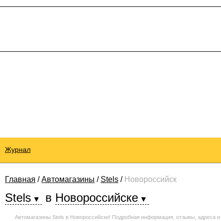
Журнал
Главная
/
Автомагазины
/
Stels
/
Новороссийск
Stels
в
Новороссийске
Автомагазины Stels в Новороссийске! Подробная информация, отзывы, адреса и