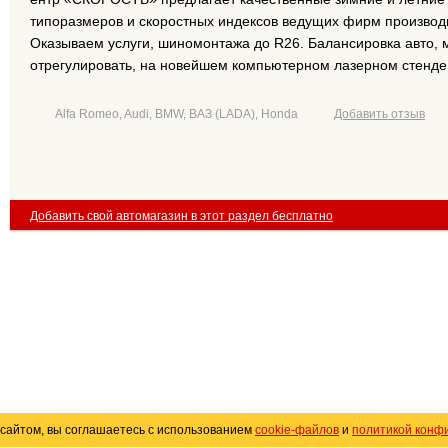
типоразмеров и скоростных индексов ведущих фирм производи
Оказываем услуги, шиномонтажа до R26. Балансировка авто, м
отрегулировать, на новейшем компьютерном лазерном стенде
Alfa Romeo, Audi, BMW, ВАЗ (LADA), Honda
Добавить отзыв
Добавить свой автомагазин в этот раздел бесплатно
сайтом, вы соглашаетесь с использованием
cookie-файлов
и
политикой конф