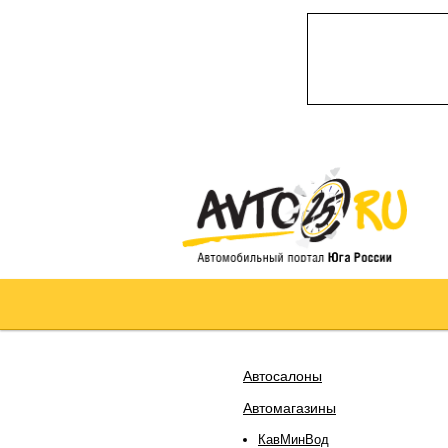
Автосалоны
Автомагазины
КавМинВод