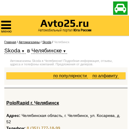

Avto25.ru

Автомобильный портал
Юга России
меню
Главная
/
Автомагазины
/
Skoda
/
Челябинск
Skoda
в
Челябинске
Автомагазины Skoda в Челябинске! Подробная информация, отзывы,
адреса и телефоны компаний. Предложения от дилеров.
по популярности
по алфавиту
PoloRapid г. Челябинск
Адрес:
Челябинская область, г. Челябинск, ул. Косарева, д.
52
Телефон:
8 (351) 777-18-99