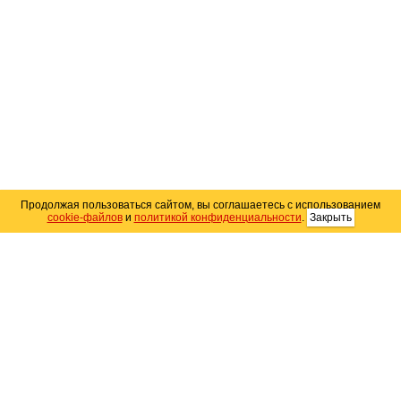
Продолжая пользоваться сайтом, вы соглашаетесь с использованием
cookie-файлов
и
политикой конфиденциальности
.
Закрыть
Карта сайта
© 2004–2026 Автомобильный портал Юга России
«
Avto25.ru
»
Помощь
Размещение рекламы
RSS
Контакты
Персональные данные
Политика конфиденциальности
Политика
использования Cookie
Создание сайта
— WebElement.Ru