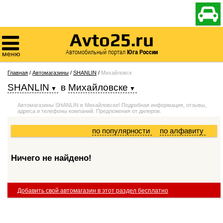

Avto25.ru

Автомобильный портал
Юга России
меню
Главная
/
Автомагазины
/
SHANLIN
/
Михайловск
SHANLIN
в
Михайловске
Автомагазины SHANLIN в Михайловске! Подробная информация, отзывы,
адреса и телефоны компаний. Предложения от дилеров.
по популярности
по алфавиту
Ничего не найдено!
Добавить свой автомагазин в этот раздел бесплатно