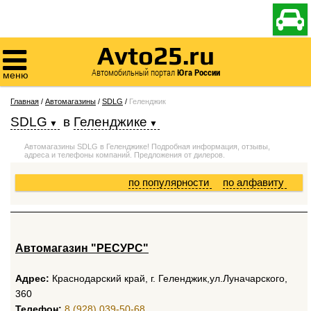

Avto25.ru

Автомобильный портал
Юга России
меню
Главная
/
Автомагазины
/
SDLG
/
Геленджик
SDLG
в
Геленджике
Автомагазины SDLG в Геленджике! Подробная информация, отзывы,
адреса и телефоны компаний. Предложения от дилеров.
по популярности
по алфавиту
Автомагазин "РЕСУРС"
Адрес:
Краснодарский край, г. Геленджик,ул.Луначарского,
360
Телефон:
8 (928) 039-50-68