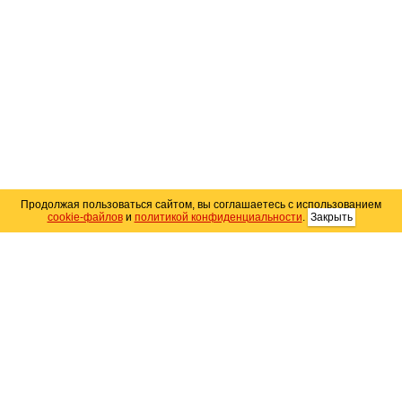
Продолжая пользоваться сайтом, вы соглашаетесь с использованием
cookie-файлов
и
политикой конфиденциальности
.
Закрыть
Карта сайта
© 2004–2026 Автомобильный портал Юга России
«
Avto25.ru
»
Помощь
Размещение рекламы
RSS
Контакты
Персональные данные
Политика конфиденциальности
Политика
использования Cookie
Создание сайта
— WebElement.Ru