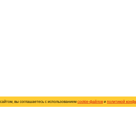
сайтом, вы соглашаетесь с использованием
cookie-файлов
и
политикой конф
«
Avto25.ru
»
Помощь
Размещение рекламы
R
Политика конфиденциальности
Поли