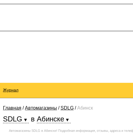
Журнал
Главная
/
Автомагазины
/
SDLG
/
Абинск
SDLG
в
Абинске
Автомагазины SDLG в Абинске! Подробная информация, отзывы, адреса и телеф