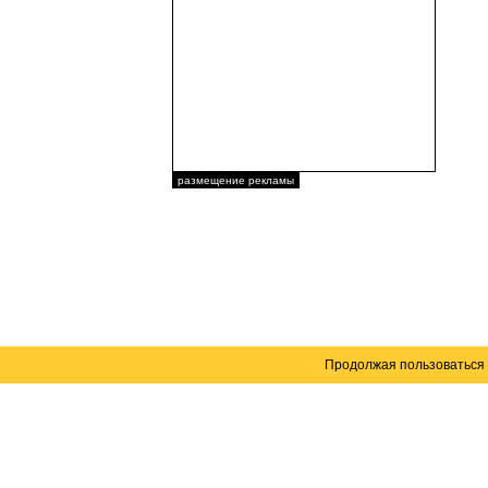
размещение рекламы
Продолжая пользоваться 
Карта сайта
© 2004–2026 Автомобильный портал Юга России 
Создание сайта
— WebElement.Ru