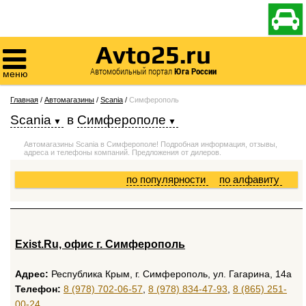

Avto25.ru

Автомобильный портал
Юга России
меню
Главная
/
Автомагазины
/
Scania
/
Симферополь
Scania
в
Симферополе
Автомагазины Scania в Симферополе! Подробная информация, отзывы,
адреса и телефоны компаний. Предложения от дилеров.
по популярности
по алфавиту
Exist.Ru, офис г. Симферополь
Адрес:
Республика Крым, г. Симферополь, ул. Гагарина, 14а
Телефон:
8 (978) 702-06-57
,
8 (978) 834-47-93
,
8 (865) 251-
00-24