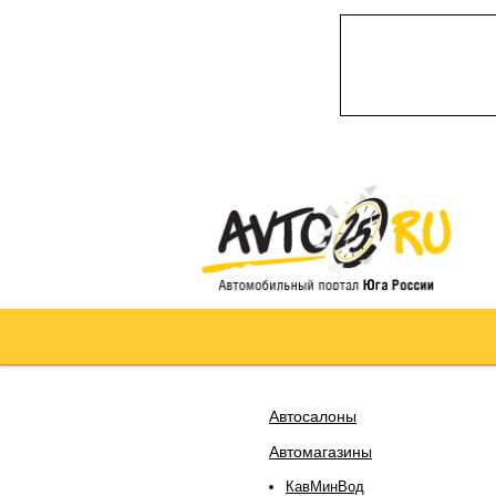
Автосалоны
Автомагазины
КавМинВод