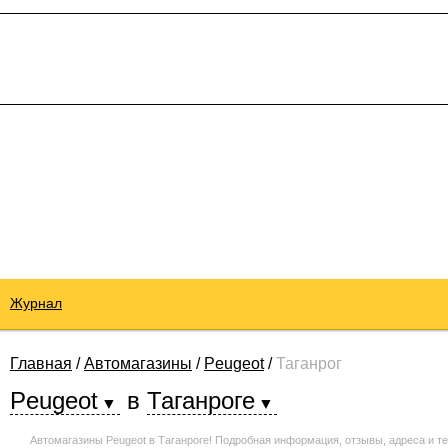
Журнал
Главная
/
Автомагазины
/
Peugeot
/
Таганрог
Peugeot
в
Таганроге
Автомагазины Peugeot в Таганроге! Подробная информация, отзывы, адреса и т