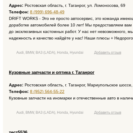
Адрес:
Ростовская область, г. Таганрог, ул. Ломоносова, 69
Телефон:
8 (999) 696-48-49
DRIFT WORKS - Это не просто автосервис, это команда имею
доработке автомобилей более 10 лет! Мы предоставляем вам 
до эксклюзивных кастомных работ. У нас нет невозможного, 
надежность и качество найдёте у нас! Наши плюсы + Недорог
Audi, BMW, ВАЗ (LADA), Honda, Hyundai
Добавить отзыв
Кузовные запчасти и оптика г. Таганрог
Адрес:
Ростовская область, г. Таганрог, Мариупольское шоссе,
Телефон:
8 (952) 564-55-22
Кузовные запчасти на иномарки и отечественные авто в наличи
Audi, BMW, ВАЗ (LADA), Honda, Hyundai
Добавить отзыв
тест5536