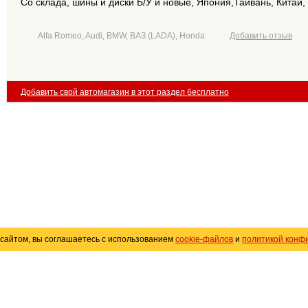
Со склада, шины и диски Б/У и новые, Япония,Тайвань, Китай,
Alfa Romeo, Audi, BMW, ВАЗ (LADA), Honda
Добавить отзыв
Добавить свой автомагазин в этот раздел бесплатно
сайтом, вы соглашаетесь с использованием
cookie-файлов
и
политикой конф
«
Avto25.ru
»
Помощь
Размещение рекламы
R
Политика конфиденциальности
Поли