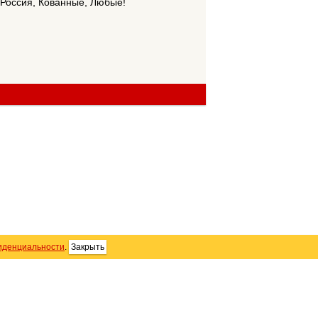
 Россия, Кованные, Любые!
иденциальности
.
Закрыть
SS
Контакты
Персональные данные
тика использования Cookie