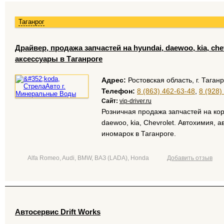
Таганрог
Драйвер, продажа запчастей на hyundai, daewoo, kia, сhe
аксессуары в Таганроге
Адрес:
Ростовская область, г. Таганр
Телефон:
8 (863) 462-63-48
,
8 (928)
Сайт:
vip-driver.ru
Розничная продажа запчастей на кор
daewoo, kia, Chevrolet. Автохимия, 
иномарок в Таганроге.
Alfa Romeo, Audi, BMW, ВАЗ (LADA), Honda
Добавить отзыв
Автосервис Drift Works