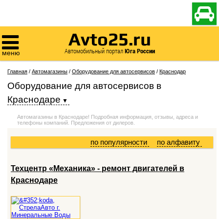

Avto25.ru

Автомобильный портал
Юга России
меню
Главная
/
Автомагазины
/
Оборудование для автосервисов
/
Краснодар
Оборудование для автосервисов
в
Краснодаре
Автомагазины в Краснодаре! Подробная информация, отзывы, адреса и
телефоны компаний. Предложения от дилеров.
по популярности
по алфавиту
Техцентр «Механика» - ремонт двигателей в
Краснодаре