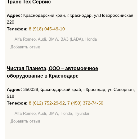
Транс Тех Сервис
Адрес:
Краснодарский край, г.Краснодар, ул.Новороссийская,
220
Телефон:
8 (918) 045-49-10
Alfa Romeo, Audi, BMW, ВАЗ (LADA), Honda
Добавить отзыв
Чистая Планета, ООО – автомоечное
оборудование в Краснодаре
Адрес:
350038,Краснодарский край, г.Красндар, ул.Северная,
518
Телефон:
8 (612) 752-29-92
,
7 (450) 372-74-50
Alfa Romeo, Audi, BMW, Honda, Hyundai
Добавить отзыв