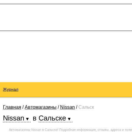
Журнал
Главная
/
Автомагазины
/
Nissan
/
Сальск
Nissan
в
Сальске
Автомагазины Nissan в Сальске! Подробная информация, отзывы, адреса и тел