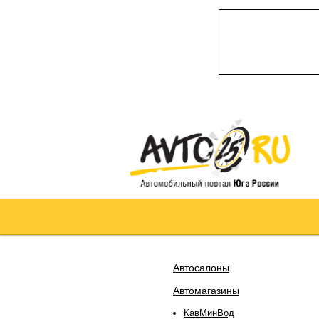
Автосалоны
Автомагазины
КавМинВод