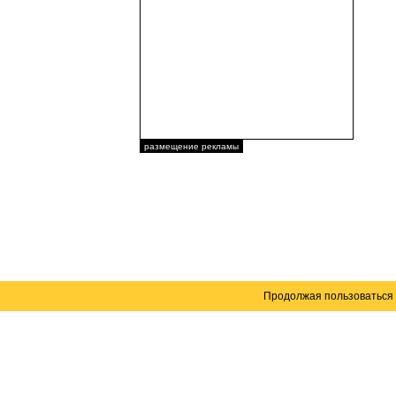
размещение рекламы
Продолжая пользоваться 
Карта сайта
© 2004–2026 Автомобильный портал Юга России 
Создание сайта
— WebElement.Ru