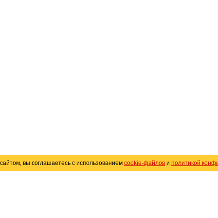
сайтом, вы соглашаетесь с использованием
cookie-файлов
и
политикой конф
«
Avto25.ru
»
Помощь
Размещение рекламы
R
Политика конфиденциальности
Поли