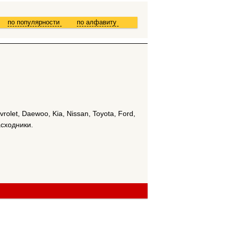
по популярности
по алфавиту
olet, Daewoo, Kia, Nissan, Toyota, Ford,
асходники.