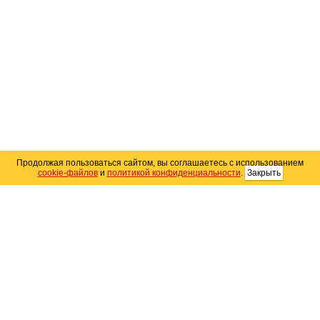
Продолжая пользоваться сайтом, вы соглашаетесь с использованием
cookie-файлов
и
политикой конфиденциальности
.
Закрыть
Карта сайта
© 2004–2026 Автомобильный портал Юга России
«
Avto25.ru
»
Помощь
Размещение рекламы
RSS
Контакты
Персональные данные
Политика конфиденциальности
Политика
использования Cookie
Создание сайта
— WebElement.Ru