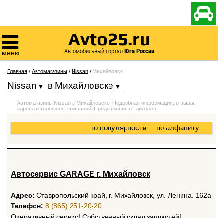

Avto25.ru

Автомобильный портал
Юга России
меню
Главная
/
Автомагазины
/
Nissan
/
Михайловск
Nissan
в
Михайловске
Автомагазины Nissan в Михайловске! Подробная информация, отзывы,
адреса и телефоны компаний. Предложения от дилеров.
по популярности
по алфавиту
Автосервис GARAGE г. Михайловск
Адрес:
Ставропольский край, г. Михайловск, ул. Ленина. 162а
Телефон:
8 (865) 251-20-20
Оперативный сервис! Собственный склад запчастей!