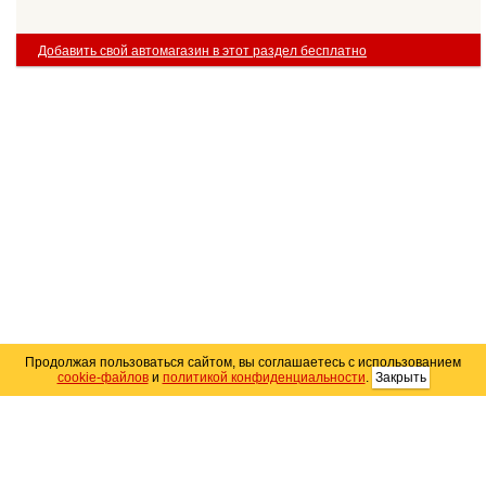
Добавить свой автомагазин в этот раздел бесплатно
Продолжая пользоваться сайтом, вы соглашаетесь с использованием
cookie-файлов
и
политикой конфиденциальности
.
Закрыть
Карта сайта
© 2004–2026 Автомобильный портал Юга России
«
Avto25.ru
»