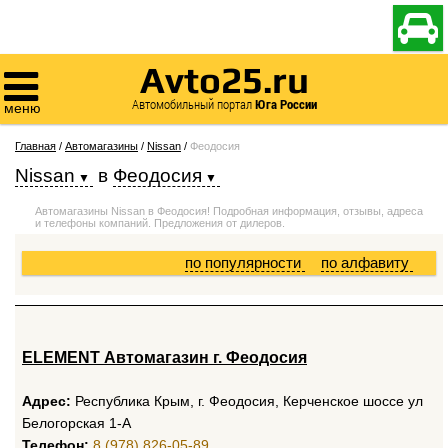

Avto25.ru

Автомобильный портал
Юга России
меню
Главная
/
Автомагазины
/
Nissan
/
Феодосия
Nissan
в
Феодосия
Автомагазины Nissan в Феодосия! Подробная информация, отзывы, адреса
и телефоны компаний. Предложения от дилеров.
по популярности
по алфавиту
ELEMENT Автомагазин г. Феодосия
Адрес:
Республика Крым, г. Феодосия, Керченское шоссе ул
Белогорская 1-А
Телефон:
8 (978) 826-05-89