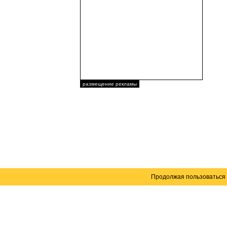
размещение рекламы
Продолжая пользоваться 
Карта сайта
© 2004–2026 Автомобильный портал Юга России 