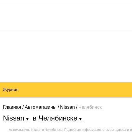
Журнал
Главная
/
Автомагазины
/
Nissan
/
Челябинск
Nissan
в
Челябинске
Автомагазины Nissan в Челябинске! Подробная информация, отзывы, адреса и 