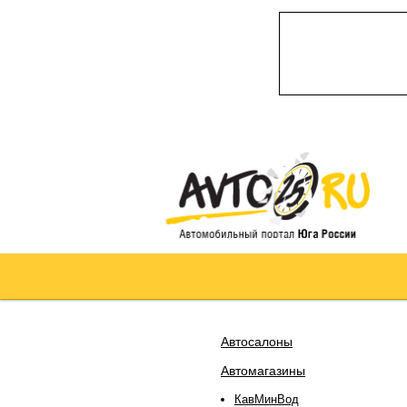
Автосалоны
Автомагазины
КавМинВод