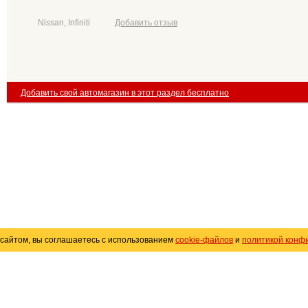
Nissan, Infiniti
Добавить отзыв
Добавить свой автомагазин в этот раздел бесплатно
сайтом, вы соглашаетесь с использованием
cookie-файлов
и
политикой конф
«
Avto25.ru
»
Помощь
Размещение рекламы
R
Политика конфиденциальности
Поли