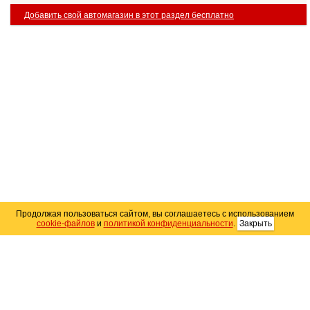
Добавить свой автомагазин в этот раздел бесплатно
Продолжая пользоваться сайтом, вы соглашаетесь с использованием
cookie-файлов
и
политикой конфиденциальности
.
Закрыть
Карта сайта
© 2004–2026 Автомобильный портал Юга России
«
Avto25.ru
»
Помощь
Размещение рекламы
RSS