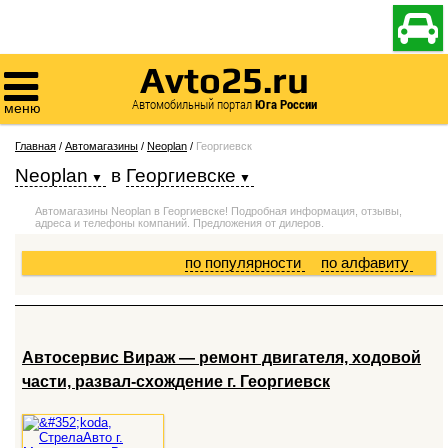

Avto25.ru

Автомобильный портал
Юга России
меню
Главная
/
Автомагазины
/
Neoplan
/
Георгиевск
Neoplan
в
Георгиевске
Автомагазины Neoplan в Георгиевске! Подробная информация, отзывы,
адреса и телефоны компаний. Предложения от дилеров.
по популярности
по алфавиту
Автосервис Вираж — ремонт двигателя, ходовой
части, развал-схождение г. Георгиевск