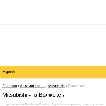
Журнал
Главная
/
Автомагазины
/
Mitsubishi
/
Волжский
Mitsubishi
в
Волжске
Автомагазины Mitsubishi в Волжске! Подробная информация, отзывы, адреса и 