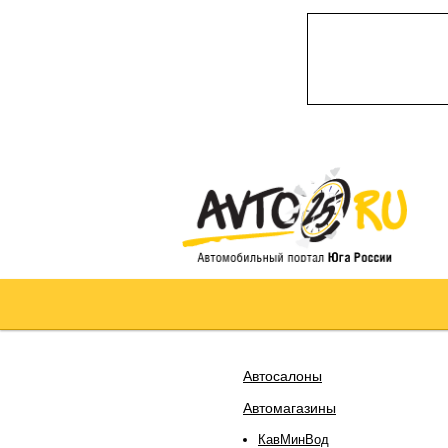
Автосалоны
Автомагазины
КавМинВод