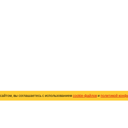
сайтом, вы соглашаетесь с использованием
cookie-файлов
и
политикой конф
«
Avto25.ru
»
Помощь
Размещение рекламы
R
Политика конфиденциальности
Поли