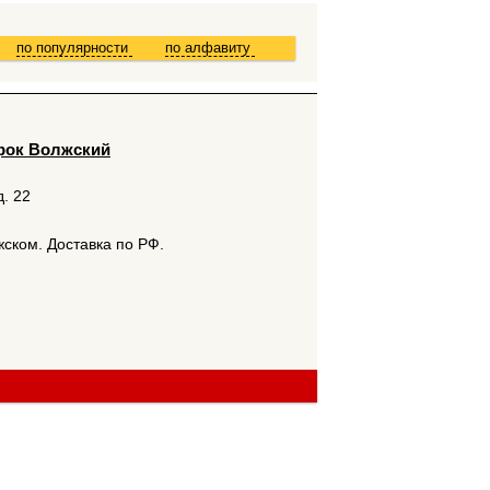
по популярности
по алфавиту
арок Волжский
д. 22
лжском. Доставка по РФ.