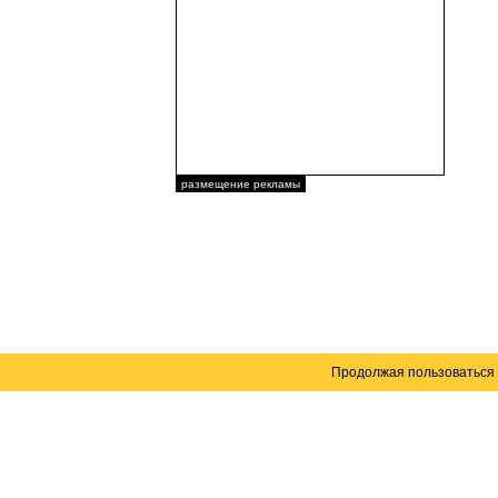
размещение рекламы
Продолжая пользоваться 
Карта сайта
© 2004–2026 Автомобильный портал Юга России 
Создание сайта
— WebElement.Ru