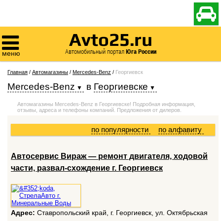

Avto25.ru

Автомобильный портал
Юга России
меню
Главная
/
Автомагазины
/
Mercedes-Benz
/
Георгиевск
Mercedes-Benz
в
Георгиевске
Автомагазины Mercedes-Benz в Георгиевске! Подробная информация,
отзывы, адреса и телефоны компаний. Предложения от дилеров.
по популярности
по алфавиту
Автосервис Вираж — ремонт двигателя, ходовой
части, развал-схождение г. Георгиевск
Адрес:
Ставропольский край, г. Георгиевск, ул. Октябрьская