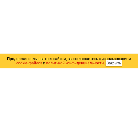
Продолжая пользоваться сайтом, вы соглашаетесь с использованием
cookie-файлов
и
политикой конфиденциальности
.
Закрыть
Карта сайта
© 2004–2026 Автомобильный портал Юга России
«
Avto25.ru
»
Помощь
Размещение рекламы
RSS
Контакты
Персональные данные
Политика конфиденциальности
Политика
использования Cookie
Создание сайта
— WebElement.Ru