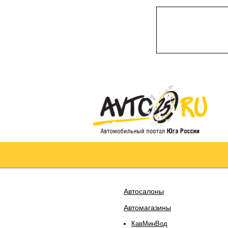
Автосалоны
Автомагазины
КавМинВод