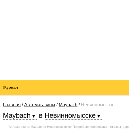
Журнал
Главная
/
Автомагазины
/
Maybach
/
Невинномысск
Maybach
в
Невинномысске
Автомагазины Maybach в Невинномысске! Подробная информация, отзывы, адре