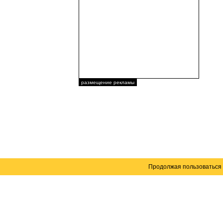
размещение рекламы
Продолжая пользоваться 
Карта сайта
© 2004–2026 Автомобильный портал Юга России 
Создание сайта
— WebElement.Ru