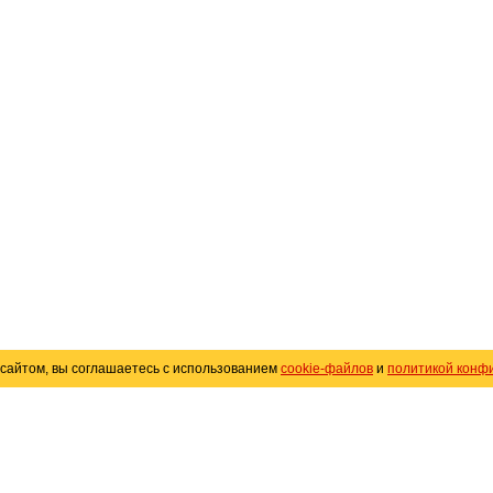
сайтом, вы соглашаетесь с использованием
cookie-файлов
и
политикой конф
«
Avto25.ru
»
Помощь
Размещение рекламы
R
Политика конфиденциальности
Поли