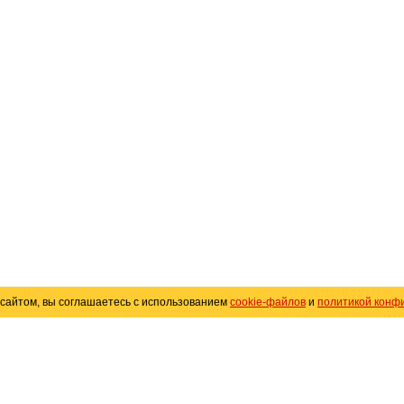
сайтом, вы соглашаетесь с использованием
cookie-файлов
и
политикой конф
«
Avto25.ru
»
Помощь
Размещение рекламы
R
Политика конфиденциальности
Поли