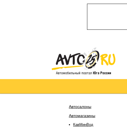
Автосалоны
Автомагазины
КавМинВод