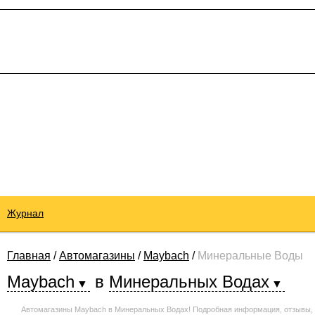
Журнал
Главная
/
Автомагазины
/
Maybach
/
Минеральные Воды
Maybach
в
Минеральных Водах
Автомагазины Maybach в Минеральных Водах! Подробная информация, отзывы, 