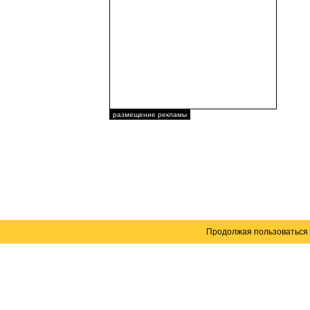
размещение рекламы
Продолжая пользоваться 
Карта сайта
© 2004–2026 Автомобильный портал Юга России 
Создание сайта
— WebElement.Ru