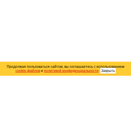
Продолжая пользоваться сайтом, вы соглашаетесь с использованием
cookie-файлов
и
политикой конфиденциальности
.
Закрыть
Карта сайта
© 2004–2026 Автомобильный портал Юга России
«
Avto25.ru
»
Помощь
Размещение рекламы
RSS
Контакты
Персональные данные
Политика конфиденциальности
Политика
использования Cookie
Создание сайта
— WebElement.Ru