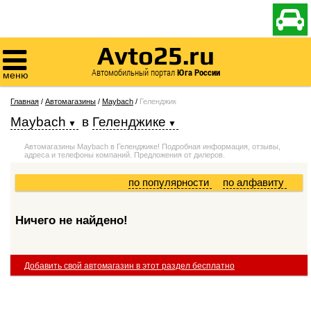

Avto25.ru

Автомобильный портал
Юга России
меню
Главная
/
Автомагазины
/
Maybach
/
Геленджик
Maybach
в
Геленджике
Автомагазины Maybach в Геленджике! Подробная информация, отзывы,
адреса и телефоны компаний. Предложения от дилеров.
по популярности
по алфавиту
Ничего не найдено!
Добавить свой автомагазин в этот раздел бесплатно