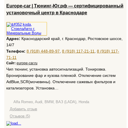
Europe-car | Тюнинг-Юг.рф — сертифицированный
установочный центр в Краснодаре
Адрес:
Краснодарский край, г. Краснодар, Ростовское шоссе,
14/7
Телефон:
8 (918) 448-89-97
,
8 (918) 117-21-11
,
8 (918) 117-
71-11
Сайт:
europe-car.ru
Чип тюнинг, установка автосигнализаций. Тонировка.
Бронирование фар и кузова пленкой. Отключение систем
AdBlue,SCR(мочевины). Отключение сажевых фильтров и
катализаторов. Установка…
Alfa Romeo, Audi, BMW, ВАЗ (LADA), Honda
Добавить отзыв
Отзывов (5)