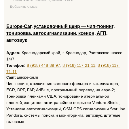
Добавить отзыв
Europe-Car, установочный ценр — чип-тюнинг,
тонировка, автосигнализации, ксенон, АГП,
автозвук
Адрес:
Краснодарский край, г. Краснодар, Ростовское шоссе
14/7
Телефон:
8 (918) 448-89-97
,
8 (918) 117-21-11
,
8 (918) 117-
71-11
Сайт:
Europe-car.ru
Чип-тюнинг, отключение сажевого фильтра и катализатора,
EGR, DPF, FAP, AdBlue, программный перевод на евро-2;
Тонировка пленками США, тонирование атермальной
пленкой, защитное антигравийное покрытие Venture Shield;
Установка автосигнализаций, GSM GPS сигнализации StarLine
Pandora, системы поиска и мониторинга; автозвук, штатные
головные…