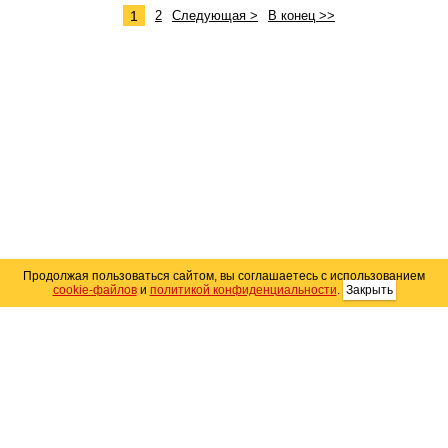
1
2
Следующая >
В конец >>
Продолжая пользоваться сайтом, вы соглашаетесь с использованием
cookie-файлов
и
политикой конфиденциальности
.
Закрыть
Карта сайта
© 2004–2026 Автомобильный портал Юга России
«
Avto25.ru
»
Помощь
Размещение рекламы
RSS
Контакты
Персональные данные
Политика конфиденциальности
Политика