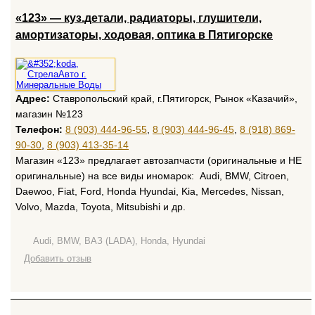
«123» — куз.детали, радиаторы, глушители,
амортизаторы, ходовая, оптика в Пятигорске
Адрес:
Ставропольский край, г.Пятигорск, Рынок «Казачий»,
магазин №123
Телефон:
8 (903) 444-96-55
,
8 (903) 444-96-45
,
8 (918) 869-
90-30
,
8 (903) 413-35-14
Магазин «123» предлагает автозапчасти (оригинальные и НЕ
оригинальные) на все виды иномарок: Audi, BMW, Citroen,
Daewoo, Fiat, Ford, Honda Hyundai, Kia, Mercedes, Nissan,
Volvo, Mazda, Toyota, Mitsubishi и др.
Audi, BMW, ВАЗ (LADA), Honda, Hyundai
Добавить отзыв