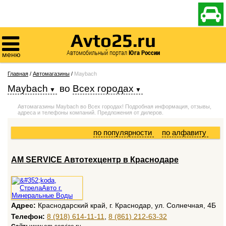

Avto25.ru

Автомобильный портал
Юга России
меню
Главная
/
Автомагазины
/
Maybach
Maybach
во
Всех городах
Автомагазины Maybach во Всех городах! Подробная информация, отзывы,
адреса и телефоны компаний. Предложения от дилеров.
по популярности
по алфавиту
AM SERVICE Автотехцентр в Краснодаре
Адрес:
Краснодарский край, г. Краснодар, ул. Солнечная, 4Б
Телефон:
8 (918) 614-11-11
,
8 (861) 212-63-32