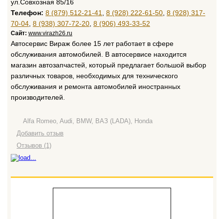
ул.Совхозная 85/16
Телефон:
8 (879) 512-21-41
,
8 (928) 222-61-50
,
8 (928) 317-
70-04
,
8 (938) 307-72-20
,
8 (906) 493-33-52
Сайт:
www.virazh26.ru
Автосервис Вираж более 15 лет работает в сфере
обслуживания автомобилей. В автосервисе находится
магазин автозапчастей, который предлагает большой выбор
различных товаров, необходимых для технического
обслуживания и ремонта автомобилей иностранных
производителей.
Alfa Romeo, Audi, BMW, ВАЗ (LADA), Honda
Добавить отзыв
Отзывов (1)