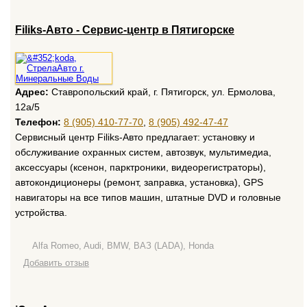
Filiks-Авто - Сервис-центр в Пятигорске
Адрес:
Ставропольский край, г. Пятигорск, ул. Ермолова,
12а/5
Телефон:
8 (905) 410-77-70
,
8 (905) 492-47-47
Сервисный центр Filiks-Авто предлагает: установку и
обслуживание охранных систем, автозвук, мультимедиа,
аксессуары (ксенон, парктроники, видеорегистраторы),
автокондиционеры (ремонт, заправка, установка), GPS
навигаторы на все типов машин, штатные DVD и головные
устройства.
Alfa Romeo, Audi, BMW, ВАЗ (LADA), Honda
Добавить отзыв