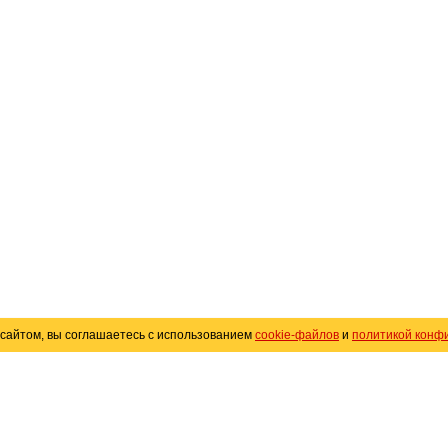
сайтом, вы соглашаетесь с использованием
cookie-файлов
и
политикой конф
«
Avto25.ru
»
Помощь
Размещение рекламы
R
Политика конфиденциальности
Поли