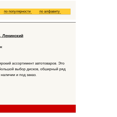
по популярности
по алфавиту
ж, Ленинский
 ж
ирокий ассортимент автотоваров. Это
 большой выбор дисков, обширный ряд
наличии и под заказ.