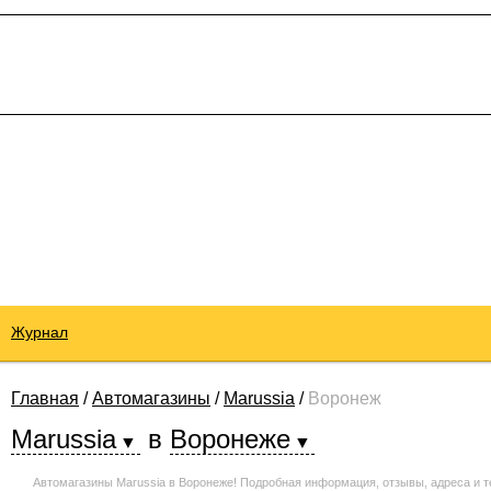
Журнал
Главная
/
Автомагазины
/
Marussia
/
Воронеж
Marussia
в
Воронеже
Автомагазины Marussia в Воронеже! Подробная информация, отзывы, адреса и 