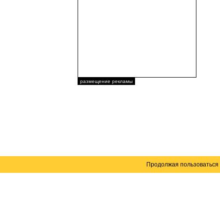
размещение рекламы
Продолжая пользоваться 
Карта сайта
© 2004–2026 Автомобильный портал Юга России 
Создание сайта
— WebElement.Ru