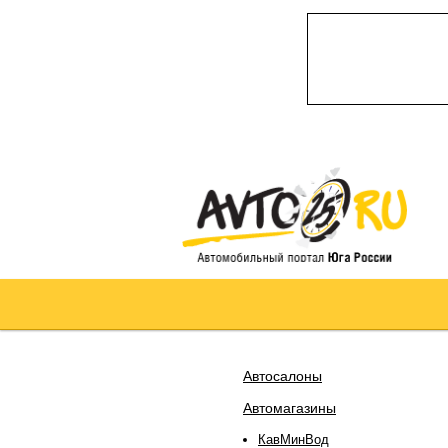
Автосалоны
Автомагазины
КавМинВод