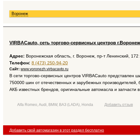
Воронеж
VIRBACauto, сеть торгово-сервисных центров г.Вороне
Адрес:
Воронежская область, г. Воронеж, пр-т Ленинский, 172
Телефон:
8 (473) 250-94-20
Сайт:
www.voronezh.virbacavto.ru
В сети торгово-сервисных центров VIRBAСauto представлен ш
750000 шин от отечественных и зарубежных производителей,
АКБ известных брендов, оригинальные автомасла и запчасти в 
Alfa Romeo, Audi, BMW, ВАЗ (LADA), Honda
Добавить отзыв
Добавить свой автомагазин в этот раздел бесплатно