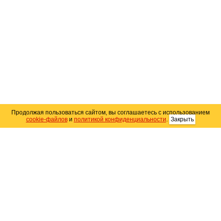
Продолжая пользоваться сайтом, вы соглашаетесь с использованием
cookie-файлов
и
политикой конфиденциальности
.
Закрыть
Карта сайта
© 2004–2026 Автомобильный портал Юга России
«
Avto25.ru
»
Помощь
Размещение рекламы
RSS
Контакты
Персональные данные
Политика конфиденциальности
Политика
использования Cookie
Создание сайта
— WebElement.Ru