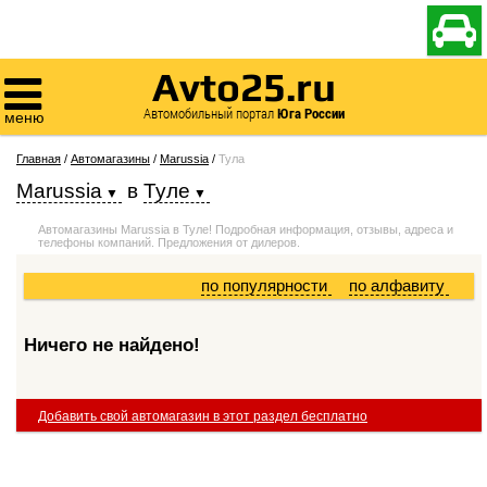

Avto25.ru

Автомобильный портал
Юга России
меню
Главная
/
Автомагазины
/
Marussia
/
Тула
Marussia
в
Туле
Автомагазины Marussia в Туле! Подробная информация, отзывы, адреса и
телефоны компаний. Предложения от дилеров.
по популярности
по алфавиту
Ничего не найдено!
Добавить свой автомагазин в этот раздел бесплатно