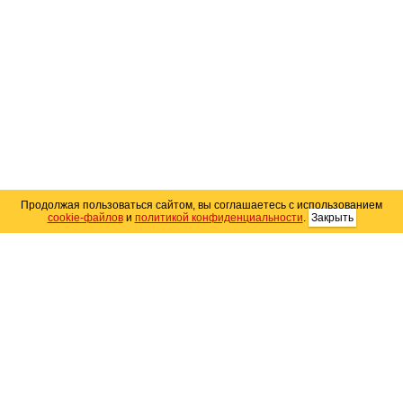
Продолжая пользоваться сайтом, вы соглашаетесь с использованием
cookie-файлов
и
политикой конфиденциальности
.
Закрыть
Карта сайта
© 2004–2026 Автомобильный портал Юга России
«
Avto25.ru
»
Помощь
Размещение рекламы
RSS
Контакты
Персональные данные
Политика конфиденциальности
Политика
использования Cookie
Создание сайта
— WebElement.Ru