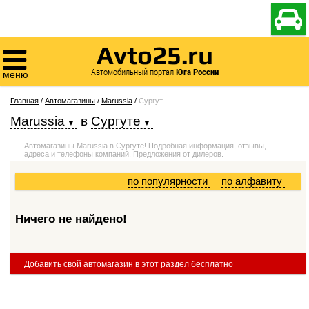

Avto25.ru

Автомобильный портал
Юга России
меню
Главная
/
Автомагазины
/
Marussia
/
Сургут
Marussia
в
Сургуте
Автомагазины Marussia в Сургуте! Подробная информация, отзывы,
адреса и телефоны компаний. Предложения от дилеров.
по популярности
по алфавиту
Ничего не найдено!
Добавить свой автомагазин в этот раздел бесплатно