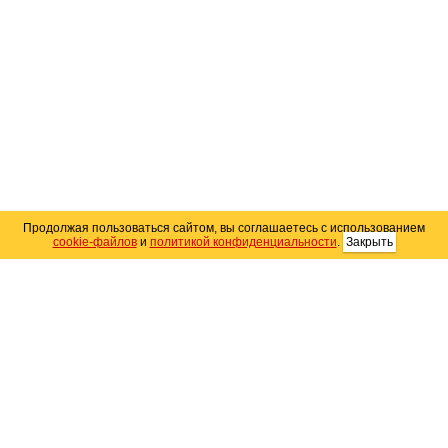
Продолжая пользоваться сайтом, вы соглашаетесь с использованием
cookie-файлов
и
политикой конфиденциальности
.
Закрыть
Карта сайта
© 2004–2026 Автомобильный портал Юга России
«
Avto25.ru
»
Помощь
Размещение рекламы
RSS
Контакты
Персональные данные
Политика конфиденциальности
Политика
использования Cookie
Создание сайта
— WebElement.Ru