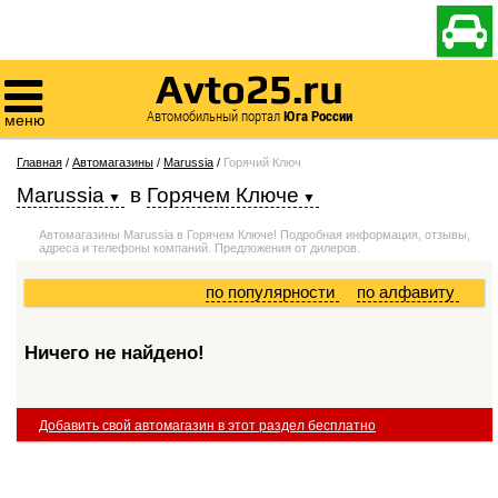

Avto25.ru

Автомобильный портал
Юга России
меню
Главная
/
Автомагазины
/
Marussia
/
Горячий Ключ
Marussia
в
Горячем Ключе
Автомагазины Marussia в Горячем Ключе! Подробная информация, отзывы,
адреса и телефоны компаний. Предложения от дилеров.
по популярности
по алфавиту
Ничего не найдено!
Добавить свой автомагазин в этот раздел бесплатно