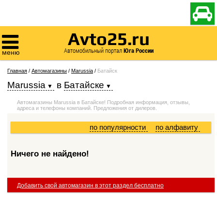

Avto25.ru

Автомобильный портал
Юга России
меню
Главная
/
Автомагазины
/
Marussia
/
Батайск
Marussia
в
Батайске
Автомагазины Marussia в Батайске! Подробная информация, отзывы,
адреса и телефоны компаний. Предложения от дилеров.
по популярности
по алфавиту
Ничего не найдено!
Добавить свой автомагазин в этот раздел бесплатно