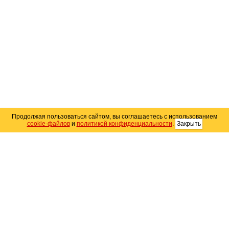
Продолжая пользоваться сайтом, вы соглашаетесь с использованием
cookie-файлов
и
политикой конфиденциальности
.
Закрыть
Карта сайта
© 2004–2026 Автомобильный портал Юга России
«
Avto25.ru
»
Помощь
Размещение рекламы
RSS
Контакты
Персональные данные
Политика конфиденциальности
Политика
использования Cookie
Создание сайта
— WebElement.Ru