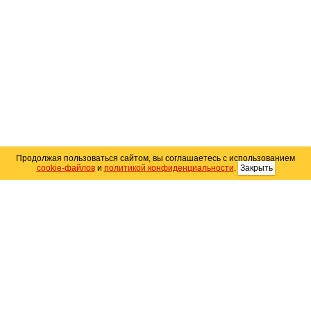
Продолжая пользоваться сайтом, вы соглашаетесь с использованием
cookie-файлов
и
политикой конфиденциальности
.
Закрыть
Карта сайта
© 2004–2026 Автомобильный портал Юга России
«
Avto25.ru
»
Помощь
Размещение рекламы
RSS
Контакты
Персональные данные
Политика конфиденциальности
Политика
использования Cookie
Создание сайта
— WebElement.Ru