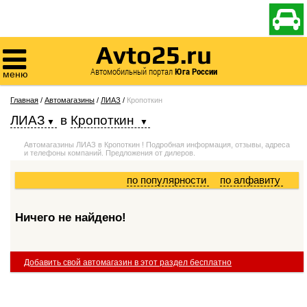

Avto25.ru

Автомобильный портал
Юга России
меню
Главная
/
Автомагазины
/
ЛИАЗ
/
Кропоткин
ЛИАЗ
в
Кропоткин
Автомагазины ЛИАЗ в Кропоткин ! Подробная информация, отзывы, адреса
и телефоны компаний. Предложения от дилеров.
по популярности
по алфавиту
Ничего не найдено!
Добавить свой автомагазин в этот раздел бесплатно