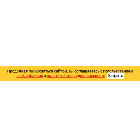
Продолжая пользоваться сайтом, вы соглашаетесь с использованием
cookie-файлов
и
политикой конфиденциальности
.
Закрыть
Карта сайта
© 2004–2026 Автомобильный портал Юга России
«
Avto25.ru
»
Помощь
Размещение рекламы
RSS
Контакты
Персональные данные
Политика конфиденциальности
Политика
использования Cookie
Создание сайта
— WebElement.Ru