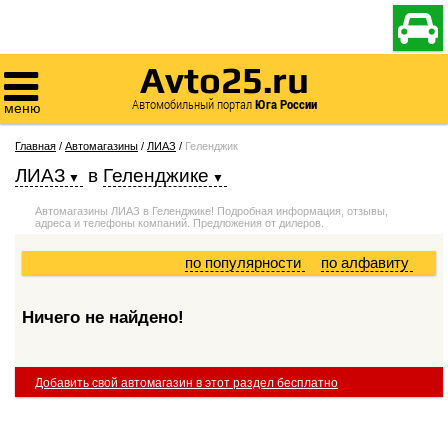

Avto25.ru

Автомобильный портал
Юга России
меню
Главная
/
Автомагазины
/
ЛИАЗ
/
Геленджик
ЛИАЗ
в
Геленджике
Автомагазины ЛИАЗ в Геленджике! Подробная информация, отзывы,
адреса и телефоны компаний. Предложения от дилеров.
по популярности
по алфавиту
Ничего не найдено!
Добавить свой автомагазин в этот раздел бесплатно