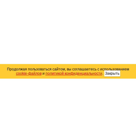
Продолжая пользоваться сайтом, вы соглашаетесь с использованием
cookie-файлов
и
политикой конфиденциальности
.
Закрыть
Карта сайта
© 2004–2026 Автомобильный портал Юга России
«
Avto25.ru
»
Помощь
Размещение рекламы
RSS
Контакты
Персональные данные
Политика конфиденциальности
Политика
использования Cookie
Создание сайта
— WebElement.Ru