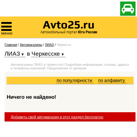

Avto25.ru

Автомобильный портал
Юга России
меню
Главная
/
Автомагазины
/
ЛИАЗ
/
Черкесск
ЛИАЗ
в
Черкесске
Автомагазины ЛИАЗ в Черкесске! Подробная информация, отзывы, адреса
и телефоны компаний. Предложения от дилеров.
по популярности
по алфавиту
Ничего не найдено!
Добавить свой автомагазин в этот раздел бесплатно